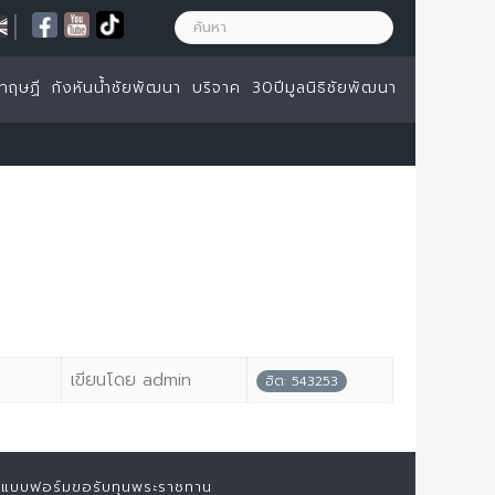
|
ทฤษฏี
กังหันน้ำชัยพัฒนา
บริจาค
30ปีมูลนิธิชัยพัฒนา
เขียนโดย admin
ฮิต: 543253
แบบฟอร์มขอรับทุนพระราชทาน