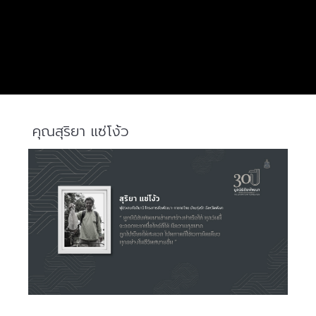
คุณสุริยา แซ่โง้ว