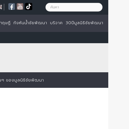
|
ทฤษฏี
กังหันน้ำชัยพัฒนา
บริจาค
30ปีมูลนิธิชัยพัฒนา
่นๆ ของมูลนิธิชัยพัฒนา