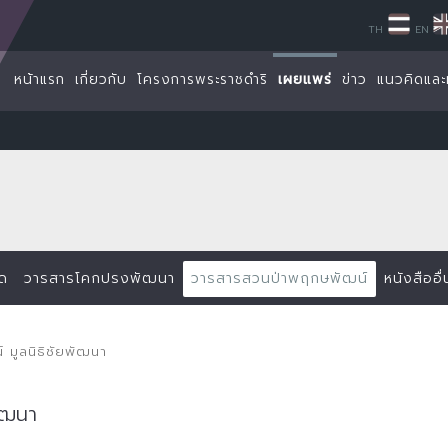
TH
EN
หน้าแรก
เกี่ยวกับ
โครงการพระราชดำริ
เผยแพร่
ข่าว
แนวคิดและ
็ด
วารสารโคกปรงพัฒนา
วารสารสวนป่าพฤกษพัฒน์
หนังสืออื
มูลนิธิชัยพัฒนา
ัฒนา