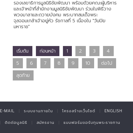
รองเลขาธิการมูลนิธิชัยพัฒนา พร้อมด้วยคณะผู้บริหาร
และเจ้าหน้าที่สำนักงานมูลนิธิชัยพัฒนา ร่วมในพิธีวาง
พวงมาลาและถวายบังคม พระบาทสมเด็จพระ
จุลจอมเกล้าเจ้าอยู่หัว รัชกาลที่ 5 เนื่องใน "วันปิย
มหาราช"
เริ่มต้น
ก่อนหน้า
1
2
3
4
5
6
7
8
9
10
ต่อไป
สุดท้าย
E-MAIL
ระบบงานภายใน
โครงสร้างเว็บไซต์
ENGLISH
ติดต่อมูลนิธิ
สมัครงาน
แบบฟอร์มขอรับทุนพระราชทาน