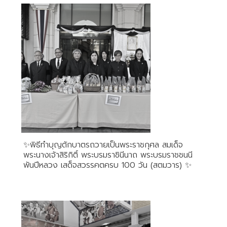
✨️พิธีทำบุญตักบาตรถวายเป็นพระราชกุศล สมเด็จ
พระนางเจ้าสิริกิติ์ พระบรมราชินีนาถ พระบรมราชชนนี
พันปีหลวง เสด็จสวรรคตครบ 100 วัน (สตมวาร) ✨️