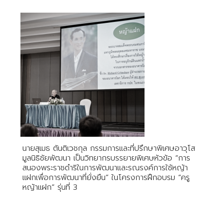
นายสุเมธ ตันติเวชกุล กรรมการและที่ปรึกษาพิเศษอาวุโส
มูลนิธิชัยพัฒนา เป็นวิทยากรบรรยายพิเศษหัวข้อ “การ
สนองพระราชดำริในการพัฒนาและรณรงค์การใช้หญ้า
แฝกเพื่อการพัฒนาที่ยั่งยืน” ในโครงการฝึกอบรม “ครู
หญ้าแฝก” รุ่นที่ 3