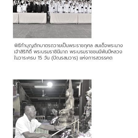
พิธีทำบุญตักบาตรถวายเป็นพระราชกุศล สมเด็จพระนาง
เจ้าสิริกิติ์ พระบรมราชินีนาถ พระบรมราชชนนีพันปีหลวง
ในวาระครบ 15 วัน (ปัณรสมวาร) แห่งการสวรรคต