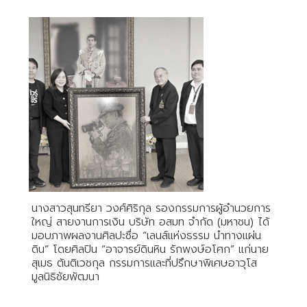
นางสาวสุนทรียา วงศ์ศิริกุล รองกรรมการผู้อำนวยการ
ใหญ่ สายงานการเงิน บริษัท อสมท จำกัด (มหาชน) ได้
มอบภาพผลงานศิลปะชื่อ “เลนส์แห่งธรรม นำทางแผ่น
ดิน” โดยศิลปิน “อาจารย์ดินหิน รักพงษ์อโศก” แก่นาย
สุเมธ ตันติเวชกุล กรรมการและที่ปรึกษาพิเศษอาวุโส
มูลนิธิชัยพัฒนา