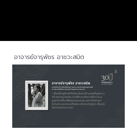
อาจารย์จารุพัชร อาชวะสมิต