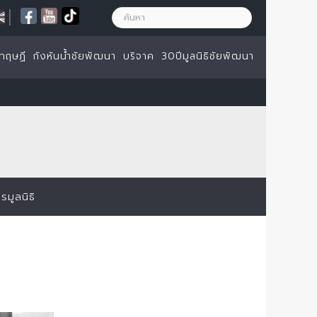
|
ทฤษฏี
กังหันน้ำชัยพัฒนา
บริจาค
30ปีมูลนิธิชัยพัฒนา
มูลนิธิ