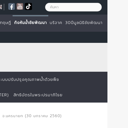
|
ะทฤษฏี
กังหันน้ำชัยพัฒนา
บริจาค
30ปีมูลนิธิชัยพัฒนา
ระบบปรับปรุงคุณภาพน้ำด้วยพืช
TER)
สิทธิบัตรในพระปรมาภิไธย
ือง จ.นครนายก (30 มกราคม 2560)