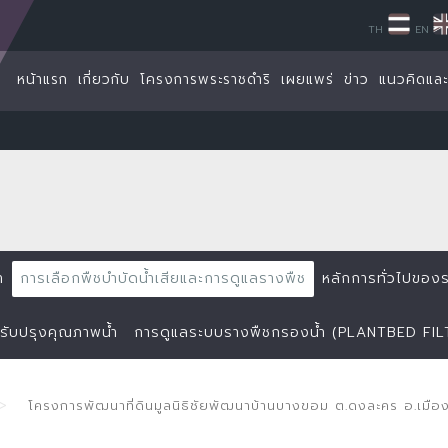
TH
EN
หน้าแรก
เกี่ยวกับ
โครงการพระราชดำริ
เผยแพร่
ข่าว
แนวคิดแล
ำ
การเลือกพืชบำบัดน้ำเสียและการดูแลรางพืช
หลักการทั่วไปของ
ปรับปรุงคุณภาพน้ำ
การดูแลระบบรางพืชกรองน้ำ (PLANTBED FIL
โครงการพัฒนาที่ดินมูลนิธิชัยพัฒนาบ้านบางขอม ต.ดงละคร อ.เม