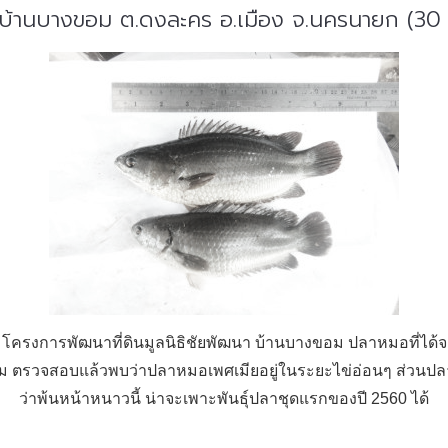
นาบ้านบางขอม ต.ดงละคร อ.เมือง จ.นครนายก (3
รงการพัฒนาที่ดินมูลนิธิชัยพัฒนา บ้านบางขอม ปลาหมอที่ได้จากกา
ัม ตรวจสอบแล้วพบว่าปลาหมอเพศเมียอยู่ในระยะไข่อ่อนๆ ส่วนปลา
ว่าพ้นหน้าหนาวนี้ น่าจะเพาะพันธุ์ปลาชุดแรกของปี 2560 ได้