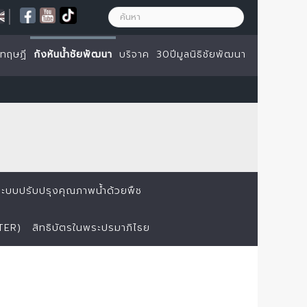
|
ะทฤษฏี
กังหันน้ำชัยพัฒนา
บริจาค
30ปีมูลนิธิชัยพัฒนา
ระบบปรับปรุงคุณภาพน้ำด้วยพืช
TER)
สิทธิบัตรในพระปรมาภิไธย