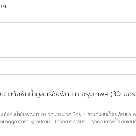
กาศ
ติมกังหันน้ำมูลนิธิชัยพัฒนา กรุงเทพฯ (30 มก
่องกังหันน้ำชัยพัฒนา ณ วัดบวรนิเวศ โดย 1. ล้างกังหันน้ำชัยพัฒนา 
หน้ากุฏิอาจารย์ ผู้รายงาน : โครงการการปรับปรุงคุณภาพน้ำโดยเติมก