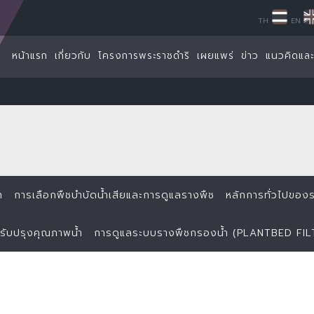
TH
EN
หน้าแรก
เกี่ยวกับ
โครงการพระราชดำริ
เผยแพร่
ข่าว
แนวคิดแล
ำ
การเลือกพืชบำบัดน้ำเสียและการดูแลรางพืช
หลักการทั่วไปของ
ปรับปรุงคุณภาพน้ำ
การดูแลระบบรางพืชกรองน้ำ (PLANTBED FIL
ศ