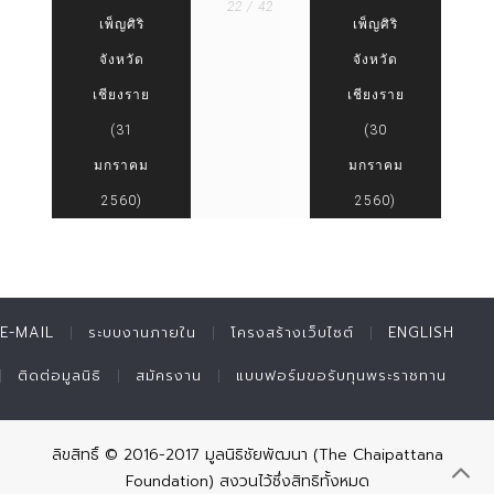
22 / 42
เพ็ญศิริ
เพ็ญศิริ
จังหวัด
จังหวัด
เชียงราย
เชียงราย
(31
(30
มกราคม
มกราคม
2560)
2560)
E-MAIL
ระบบงานภายใน
โครงสร้างเว็บไซต์
ENGLISH
ติดต่อมูลนิธิ
สมัครงาน
แบบฟอร์มขอรับทุนพระราชทาน
ลิขสิทธิ์ © 2016-2017 มูลนิธิชัยพัฒนา (The Chaipattana
Foundation) สงวนไว้ซึ่งสิทธิทั้งหมด