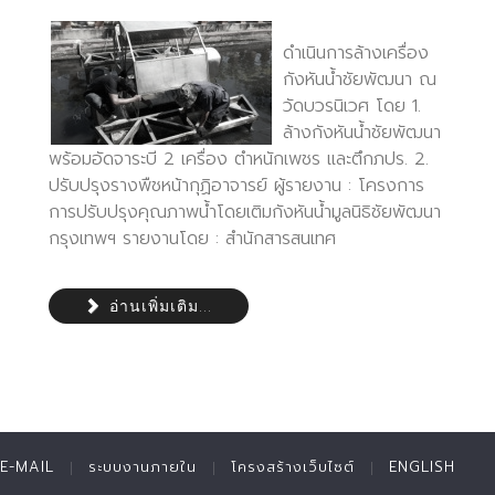
ดำเนินการล้างเครื่อง
กังหันน้ำชัยพัฒนา ณ
วัดบวรนิเวศ โดย 1.
ล้างกังหันน้ำชัยพัฒนา
พร้อมอัดจาระบี 2 เครื่อง ตำหนักเพชร และตึกภปร. 2.
ปรับปรุงรางพืชหน้ากุฏิอาจารย์ ผู้รายงาน : โครงการ
การปรับปรุงคุณภาพน้ำโดยเติมกังหันน้ำมูลนิธิชัยพัฒนา
กรุงเทพฯ รายงานโดย : สำนักสารสนเทศ
อ่านเพิ่มเติม...
E-MAIL
ระบบงานภายใน
โครงสร้างเว็บไซต์
ENGLISH