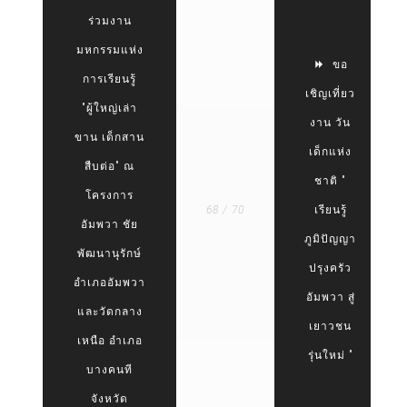
ร่วมงาน
มหกรรมแห่ง
ขอ
การเรียนรู้
เชิญเที่ยว
"ผู้ใหญ่เล่า
งาน วัน
ขาน เด็กสาน
เด็กแห่ง
สืบต่อ" ณ
ชาติ "
โครงการ
68 / 70
เรียนรู้
อัมพวา ชัย
ภูมิปัญญา
พัฒนานุรักษ์
ปรุงครัว
อำเภออัมพวา
อัมพวา สู่
และวัดกลาง
เยาวชน
เหนือ อำเภอ
รุ่นใหม่ "
บางคนที
จังหวัด