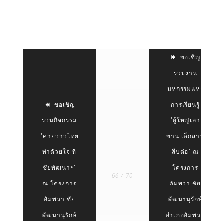
ขอเชิญ
ร่วมงาน
มหกรรมแห่ง
ขอเชิญ
การเรียนรู้
ร่วมกิจกรรม
"ผู้ใหญ่เล่า
"ค่ายว่าวไทย
ขาน เด็กสาน
ทำด้วยใจ ที่
สืบต่อ" ณ
ชัยพัฒนาฯ"
โครงการ
66 / 70
ณ โครงการ
อัมพวา ชัย
อัมพวา ชัย
พัฒนานุรักษ์
พัฒนานุรักษ์
อำเภออัมพวา