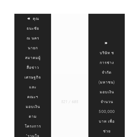
คุณ
ธนะชัย
ณ นคร
นายก
บริษัท ช
สมาคมผู้
การช่าง
สื่อข่าว
จำกัด
เศรษฐกิจ
(มหาชน)
และ
มอบเงิน
คณะฯ
521 / 685
จำนวน
มอบเงิน
500,000
ตาม
บาท เพื่อ
โครงการ
ช่วย
“รวมใจ