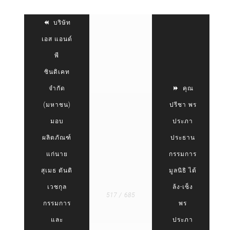
บริษัท
เอส แอนด์
พี
ซินดิเคท
จำกัด
คุณ
(มหาชน)
ปรีชา พร
มอบ
ประภา
ผลิตภัณฑ์
ประธาน
แก่นาย
กรรมการ
สุเมธ ตันติ
มูลนิธิ ไต้
เวชกุล
ล้ง-เซ็ง
517 / 685
กรรมการ
พร
และ
ประภา