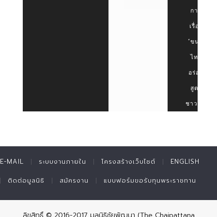
การ
เรื่อง
“ขนม
ไทย
อร่อย
สูตร
ชาววัง”
E-MAIL
ระบบงานภายใน
โครงสร้างเว็บไซต์
ENGLISH
ติดต่อมูลนิธิ
สมัครงาน
แบบฟอร์มขอรับทุนพระราชทาน
ลิขสิทธิ์ © 2016-2017 มูลนิธิชัยพัฒนา (The Chaipattana