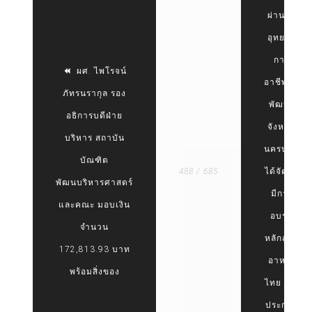
ผ่านมา
อุทยาน
การ
ผศ. ไพโรจน์
อาชีพชัย
ภัทรนรากุล รอง
พัฒนา
อธิการบดีฝ่าย
จังหวัด
บริหาร สถาบัน
นครปฐม
บัณฑิต
488 / 685
ได้จัดให้
พัฒนบริหารศาสตร์
มีการ
และคณะ มอบเงิน
อบรม
จำนวน
หลักสูตร
172,813.93 บาท
อาหาร
พร้อมสิ่งของ
ไทย เพื่อ
ประกอบ