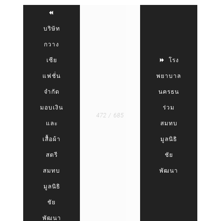
บริษัท
กวาง
เซีย
โรง
แฟชั่น
พยาบาล
จำกัด
นครธน
มอบเงิน
ร่วม
472 / 685
และ
สมทบ
เสื้อผ้า
มูลนิธิ
สตรี
ชัย
สมทบ
พัฒนา
มูลนิธิ
ชัย
พัฒนา