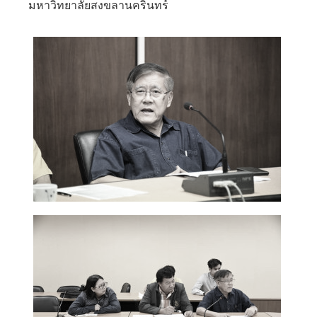
มหาวิทยาลัยสงขลานครินทร์