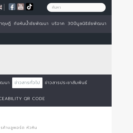
|
ทฤษฏี
กังหันน้ำชัยพัฒนา
บริจาค
30ปีมูลนิธิชัยพัฒนา
ยพัฒนา
ข่าวสารทั่วไป
ข่าวสารประชาสัมพันธ์
ACEABILITY QR CODE
รค้าบลูพอร์ต หัวหิน