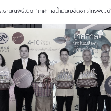
ระธานในพิธีเปิด “เทศกาลน้ำมันเมล็ดชา ภัทรพัฒน์