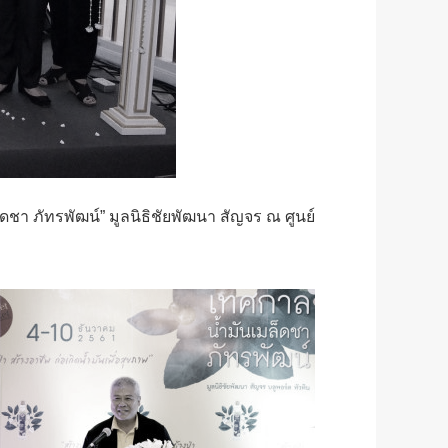
ชา ภัทรพัฒน์” มูลนิธิชัยพัฒนา สัญจร ณ ศูนย์