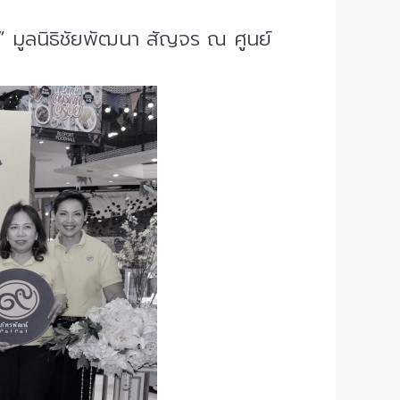
” มูลนิธิชัยพัฒนา สัญจร ณ ศูนย์