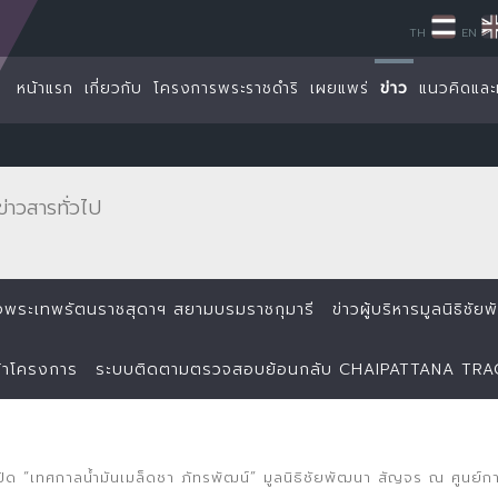
TH
EN
หน้าแรก
เกี่ยวกับ
โครงการพระราชดำริ
เผยแพร่
ข่าว
แนวคิดและ
ข่าวสารทั่วไป
ด็จพระเทพรัตนราชสุดาฯ สยามบรมราชกุมารี
ข่าวผู้บริหารมูลนิธิชั
้าโครงการ
ระบบติดตามตรวจสอบย้อนกลับ CHAIPATTANA TR
ปิด “เทศกาลน้ำมันเมล็ดชา ภัทรพัฒน์” มูลนิธิชัยพัฒนา สัญจร ณ ศูนย์กา