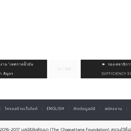
ิดงาน “เทศกาลน้ำมัน
รองเลขาธิการม
13 / 685
นา สัญจร
SUFFICIENCY 
โครงสร้างเว็บไซต์
ENGLISH
ติดต่อมูลนิธิ
สมัครงาน
© 2016-2017 มูลนิธิชัยพัฒนา (The Chaipattana Foundation) สงวนไว้ซึ่งส