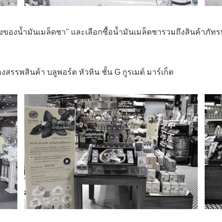
องน้ำมันเมล็ดชา" และเลือกซื้อน้ำมันเมล็ดชารวมถึงสินค้าภัทร
สรรพสินค้า บลูพอร์ต หัวหิน ชั้น G กูรเมต์ มาร์เก็ต