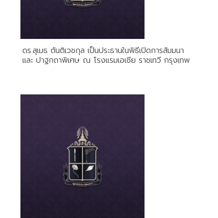
ดร.สุเมธ ตันติเวชกุล เป็นประธานในพิธีเปิดการสัมมนา
และ ปาฐกถาพิเศษ ณ โรงแรมเอเชีย ราชเทวี กรุงเทพ