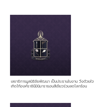
เลขาธิการมูลนิธิชัยพัฒนา เป็นประธานในงาน วิ่งด้วยใจ
เทิดไท้องค์ราชินีมินิมาราธอนสีเขียวร่วมลดโลกร้อน