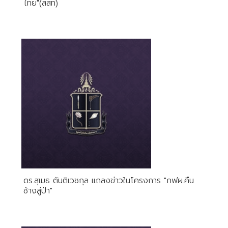
ไทย"(สสท)
ดร.สุเมธ ตันติเวชกุล แถลงข่าวในโครงการ "กฟผ.คืน
ช้างสู่ป่า"