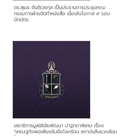
ดร.สุเมธ ตันติเวชกุล เป็นประธานการประชุมคณะ
กรรมการฝ่ายจัดทำหนังสือ เนื่องในโอกาส ๙ รอบ
นักษัตร
เลขาธิการมูลนิธิชัยพัฒนา ปาฐกถาพิเศษ เรื่อง
"เศรษฐกิจพอเพียงรับมือโลกร้อน สถาบันสิ่งแวดล้อม