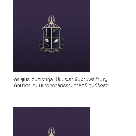
ดร.สุเมธ ตันติเวชกุล เป็นประธานในงานพิธีทำบุญ
ตักบาตร ณ มหาวิทยาลัยธรรมศาสตร์ ศูนย์รังสิต