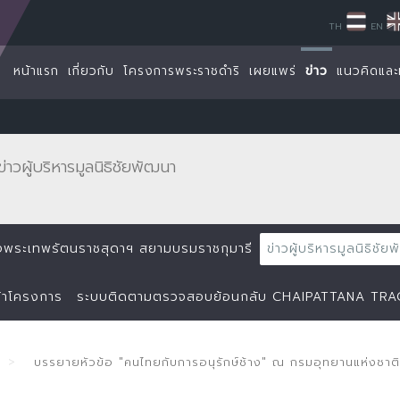
TH
EN
หน้าแรก
เกี่ยวกับ
โครงการพระราชดำริ
เผยแพร่
ข่าว
แนวคิดและ
ข่าวผู้บริหารมูลนิธิชัยพัฒนา
ด็จพระเทพรัตนราชสุดาฯ สยามบรมราชกุมารี
ข่าวผู้บริหารมูลนิธิชั
้าโครงการ
ระบบติดตามตรวจสอบย้อนกลับ CHAIPATTANA TR
บรรยายหัวข้อ "คนไทยกับการอนุรักษ์ช้าง" ณ กรมอุทยานแห่งชาติ ส