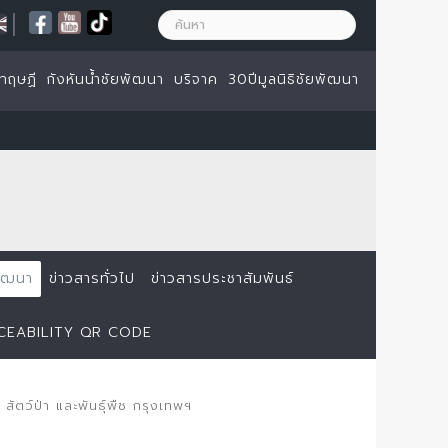
|
ทฤษฏี
กังหันน้ำชัยพัฒนา
บริจาค
30ปีมูลนิธิชัยพัฒนา
ยพัฒนา
ข่าวสารทั่วไป
ข่าวสารประชาสัมพันธ์
ACEABILITY QR CODE
ัตว์ป่า และพันธุ์พืช กรุงเทพฯ