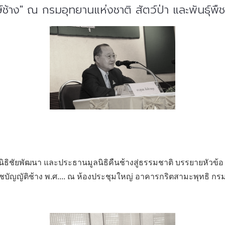
ช้าง" ณ กรมอุทยานแห่งชาติ สัตว์ป่า และพันธุ์พื
ิธิชัยพัฒนา และประธานมูลนิธิคืนช้างสู่ธรรมชาติ บรรยายหัวข้อ 
าชบัญญัติช้าง พ.ศ.... ณ ห้องประชุมใหญ่ อาคารกริตสามะพุทธิ กรม