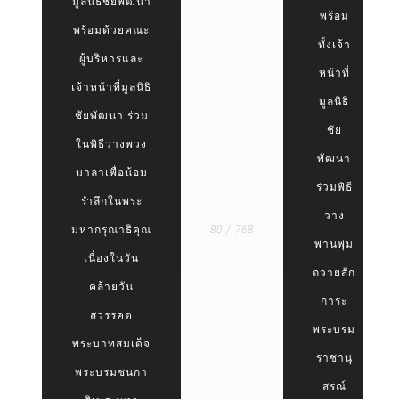
มูลนิธิชัยพัฒนา
พร้อม
พร้อมด้วยคณะ
ทั้งเจ้า
ผู้บริหารและ
หน้าที่
เจ้าหน้าที่มูลนิธิ
มูลนิธิ
ชัยพัฒนา ร่วม
ชัย
ในพิธีวางพวง
พัฒนา
มาลาเพื่อน้อม
ร่วมพิธี
รำลึกในพระ
วาง
มหากรุณาธิคุณ
80 / 768
พานพุ่ม
เนื่องในวัน
ถวายสัก
คล้ายวัน
การะ
สวรรคต
พระบรม
พระบาทสมเด็จ
ราชานุ
พระบรมชนกา
สรณ์