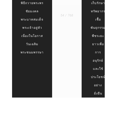
พิธีถวายพระพร
เก็บรักษา
ชัยมงคล
ทรัพยากร
54 / 768
พระบาทสมเด็จ
เชื้อ
พระเจ้าอยู่หัว
พันธุกรรม
เนื่องในโอกาส
พืชระยะ
วันเฉลิม
ยาวเพื่อ
พระชนมพรรษา
การ
อนุรักษ์
และใช้
ประโยชน์
อย่าง
ยั่งยืน