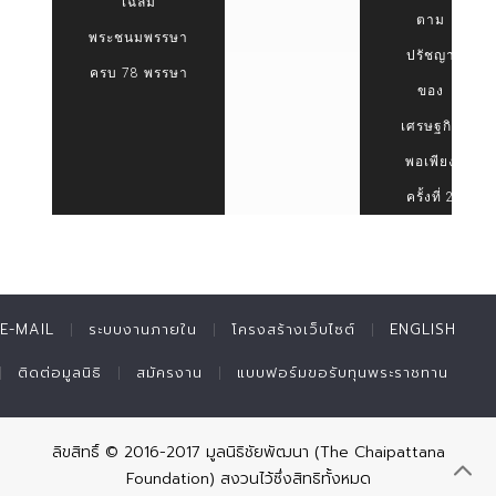
เฉลิม
ตาม
พระชนมพรรษา
ปรัชญา
ครบ 78 พรรษา
ของ
เศรษฐกิจ
พอเพียง
ครั้งที่ 2
E-MAIL
ระบบงานภายใน
โครงสร้างเว็บไซต์
ENGLISH
ติดต่อมูลนิธิ
สมัครงาน
แบบฟอร์มขอรับทุนพระราชทาน
ลิขสิทธิ์ © 2016-2017 มูลนิธิชัยพัฒนา (The Chaipattana
Foundation) สงวนไว้ซึ่งสิทธิทั้งหมด