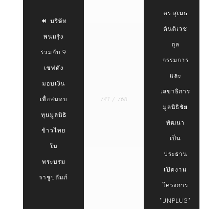
ดร.สุเมธ
บริษัท
ตันติเวช
พนมรุ้ง
กุล
ร่วมกับ 9
กรรมการ
เซฟดัง
และ
มอบเงิน
เลขาธิการ
เพื่อสมทบ
741 / 768
มูลนิธิชัย
ทุนมูลนิธิ
พัฒนา
ข้าวไทย
เป็น
ใน
ประธาน
พระบรม
เปิดงาน
ราชูปถัมภ์
โครงการ
"UNPLUG"