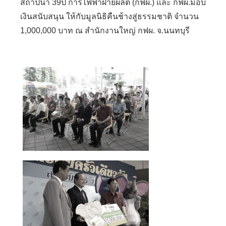
สถาปนา 39ปี การไฟฟ้าฝ่ายผลิต (กฟผ.) และ กฟผ.มอบ
เงินสนับสนุน ให้กับมูลนิธิคืนช้างสู่ธรรมชาติ จำนวน
1,000,000 บาท ณ สำนักงานใหญ่ กฟผ. จ.นนทบุรี