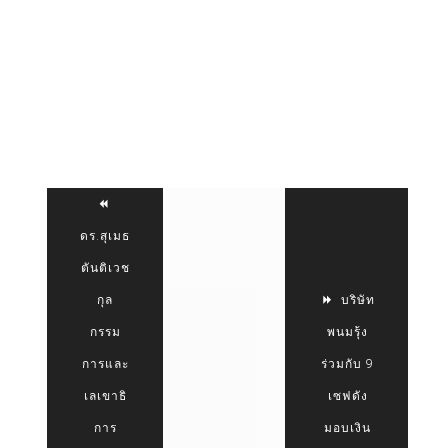
ดร.สุเมธ
ตันติเวช
กุล
บริษัท
กรรม
พนมรุ้ง
การและ
ร่วมกับ 9
เลเขาธิ
เซฟดัง
การ
มอบเงิน