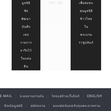
มูลนิธิ
739 / 768
เพื่อสมทบ
ชัย
ทุนมูลนิธิ
พัฒนา
ข้าวไทย
บันทึก
ใน
เทป
พระบรม
รายการ
ราชูปถัมภ์
จารึกไว้
ในแผ่น
ดิน
E-MAIL
ระบบงานภายใน
โครงสร้างเว็บไซต์
ENGLISH
ติดต่อมูลนิธิ
สมัครงาน
แบบฟอร์มขอรับทุนพระราชทาน