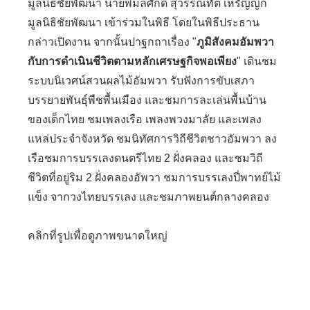
มูลนิธิชัยพัฒนา นายพิมลศักดิ์ สุวรรณทัต เหรัญญิก
มูลนิธิชัยพัฒนา เข้าร่วมในพิธี โดยในพิธีประธาน
กล่าวเปิดงาน จากนั้นปาฐกถาเรื่อง "
ภูมิสังคมอัมพวา
กับการดำเนินชีวิตตามหลักเศรษฐกิจพอเพียง
"
เดินชม
ระบบนิเวศน์สวนผลไม้อัมพวา รับฟังการขับเสภา
บรรยายพันธุ์พืชพื้นเมือง และชมการละเล่นพื้นบ้าน
ของเด็กไทย ชมเพลงเรือ เพลงพวงมาลัย และเพลง
แหล่ประจำจังหวัด ชมนิทัศการวิถีชีวิตชาวอัมพวา ลง
เรือชมการบรรเลงดนตรีไทย 2 ฝั่งคลอง และชมวิถี
ชีวิตที่อยู่ริม 2 ฝั่งคลองอัพวา ชมการบรรเลงปี่พาทย์ไม้
แข็ง จากวงไทยบรรเลง และชมภาพยนต์กลางคลอง
คลิกที่รูปเพื่อดูภาพขนาดใหญ่