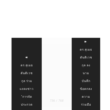
ดร.สุเมธ
ตันติเวช
ดร.สุเมธ
กุล ลง
ตันติเวช
นาม
กุล ร่วม
บันทึก
แถลงข่าว
ข้อตกลง
"การจัด
ความ
736 / 768
ประกวด
ร่วมมือ