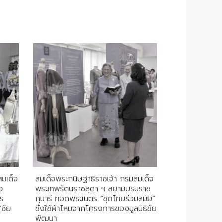
สมเด็จ
สมเด็จพระกนิษฐาธิราชเจ้า กรมสมเด็จ
จ
พระเทพรัตนราชสุดา ฯ สยามบรมราช
ร
กุมารี ทอดพระเนตร “ชุดไทยร่วมสมัย”
“ชัย
ซึ่งใช้ผ้าไหมจากโครงการของมูลนิธิชัย
พัฒนา