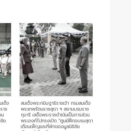
มเด็จ
สมเด็จพระกนิษฐาธิราชเจ้า กรมสมเด็จ
มราช
พระเทพรัตนราชสุดา ฯ สยามบรมราช
ยน
กุมารี เสด็จพระราชดำเนินเป็นการส่วน
ชัย
พระองค์ไปทรงเปิด “ศูนย์ฝึกอบรมสุดา
เดือนเพ็ญและที่พักของมูลนิธิชัย