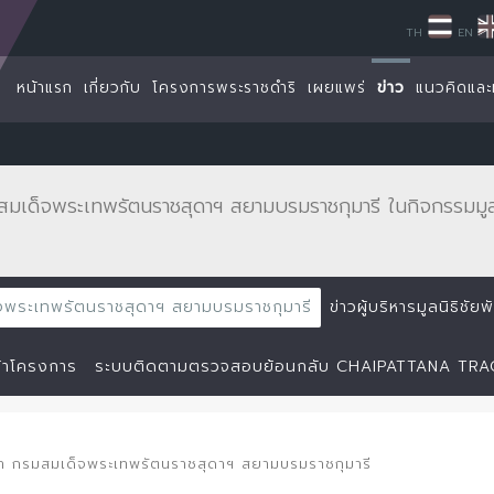
TH
EN
หน้าแรก
เกี่ยวกับ
โครงการพระราชดำริ
เผยแพร่
ข่าว
แนวคิดและ
สมเด็จพระเทพรัตนราชสุดาฯ สยามบรมราชกุมารี ในกิจกรรมมูล
ด็จพระเทพรัตนราชสุดาฯ สยามบรมราชกุมารี
ข่าวผู้บริหารมูลนิธิชั
้าโครงการ
ระบบติดตามตรวจสอบย้อนกลับ CHAIPATTANA TR
จ้า กรมสมเด็จพระเทพรัตนราชสุดาฯ สยามบรมราชกุมารี