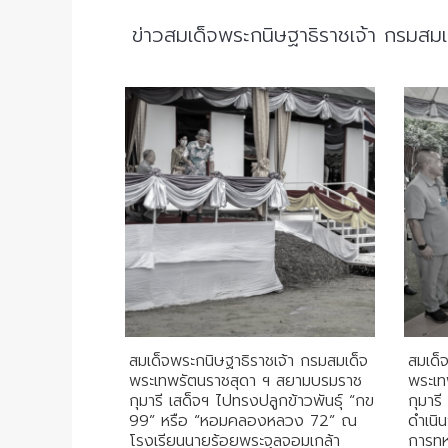
ข่าวสมเด็จพระกนิษฐาธิราชเจ้า กรมสม
สมเด็จพระกนิษฐาธิราชเจ้า กรมสมเด็จ
สมเด็
พระเทพรัตนราชสุดา ฯ สยามบรมราช
พระเท
กุมารี เสด็จฯ ไปทรงปลูกข้าวพันธุ์ “กข
กุมาร
99” หรือ “หอมคลองหลวง 72” ณ
ดำเนิ
โรงเรียนนายร้อยพระจุลจอมเกล้า
การทห