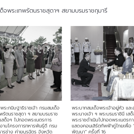
เด็จพระเทพรัตนราชสุดาฯ สยามบรมราชกุมารี
จพระกนิษฐาธิราชเจ้า กรมสมเด็จ
พระบาทสมเด็จพระเจ้าอยู่หัว และ
พรัตนราชสุดา ฯ สยามบรมราช
พระนางเจ้า ฯ พระบรมราชินี เสด็
ี เสด็จฯ ไปทอดพระเนตรการ
พระราชดำเนินไปทอดพระเนตรกา
นงานโครงการทหารพันธุ์ดี กรม
แสดงคอนเสิร์ตทัพฟ้าคู่ไทยเพื่อ 
ารช่าง ค่ายบุรฉัตร จังหวัด
พัฒนา” ครั้งที่ 16