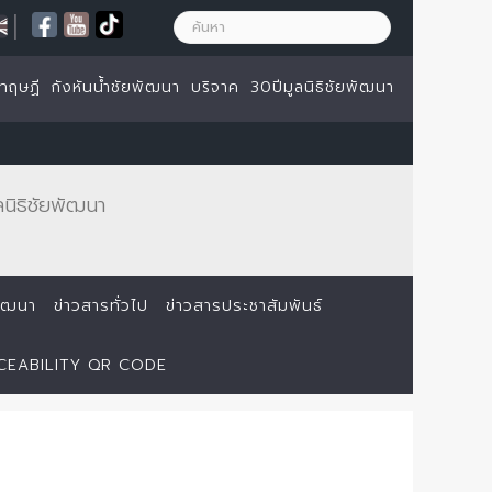
|
ทฤษฏี
กังหันน้ำชัยพัฒนา
บริจาค
30ปีมูลนิธิชัยพัฒนา
นิธิชัยพัฒนา
ยพัฒนา
ข่าวสารทั่วไป
ข่าวสารประชาสัมพันธ์
ACEABILITY QR CODE