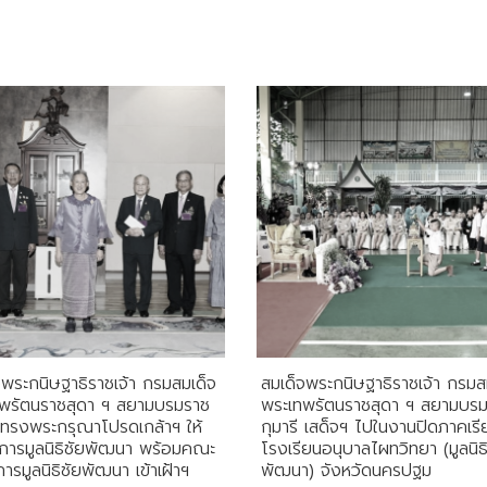
จพระกนิษฐาธิราชเจ้า กรมสมเด็จ
สมเด็จพระกนิษฐาธิราชเจ้า กรมส
พรัตนราชสุดา ฯ สยามบรมราช
พระเทพรัตนราชสุดา ฯ สยามบร
ี ทรงพระกรุณาโปรดเกล้าฯ ให้
กุมารี เสด็จฯ ไปในงานปิดภาคเรี
ิการมูลนิธิชัยพัฒนา พร้อมคณะ
โรงเรียนอนุบาลไผทวิทยา (มูลนิธิ
ารมูลนิธิชัยพัฒนา เข้าเฝ้าฯ
พัฒนา) จังหวัดนครปฐม