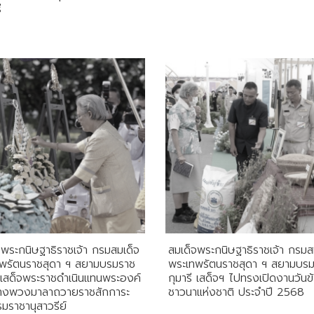
ี
จพระกนิษฐาธิราชเจ้า กรมสมเด็จ
สมเด็จพระกนิษฐาธิราชเจ้า กรมส
พรัตนราชสุดา ฯ สยามบรมราช
พระเทพรัตนราชสุดา ฯ สยามบร
ี เสด็จพระราชดำเนินแทนพระองค์
กุมารี เสด็จฯ ไปทรงเปิดงานวันข
างพวงมาลาถวายราชสักการะ
ชาวนาแห่งชาติ ประจำปี 2568
มราชานุสาวรีย์