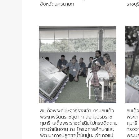
จังหวัดนครนายก
ราชบุร
สมเด็จพระกนิษฐาธิราชเจ้า กรมสมเด็จ
สมเด็
พระเทพรัตนราชสุดา ฯ สยามบรมราช
พระเท
กุมารี เสด็จพระราชดำเนินไปทรงติดตาม
กุมาร
การดำเนินงาน ณ โครงการศึกษาและ
ทรงว
พัฒนาการปลูกชาน้ำมันปูนะ อำเภอแม่
พระบร