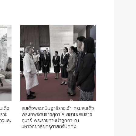
มเด็จ
สมเด็จพระกนิษฐาธิราชเจ้า กรมสมเด็จ
มราช
พระเทพรัตนราชสุดา ฯ สยามบรมราช
้าวและ
กุมารี พระราชทานปาฐกถา ณ
มหาวิทยาลัยครุศาสตร์ปักกิ่ง