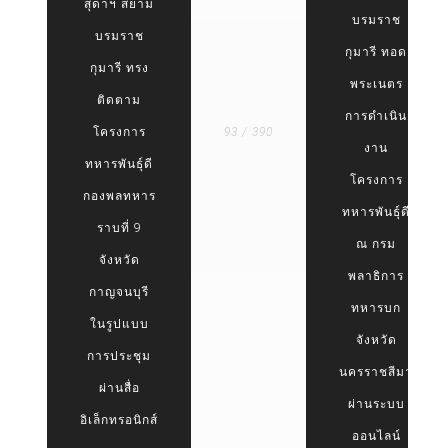
สุดาฯ สยาม
บรมราช
บรมราช
กุมารี ทอด
กุมารี ทรง
พระเนตร
ติดตาม
การดำเนิน
โครงการ
93 / 390
งาน
ทหารพันธุ์ดี
โครงการ
กองพลทหาร
ทหารพันธุ์ดี
ราบที่ 9
ณ กรม
จังหวัด
พลาธิการ
กาญจนบุรี
ทหารบก
ในรูปแบบ
จังหวัด
การประชุม
นครราชสีมา
ผ่านสื่อ
ผ่านระบบ
อิเล็กทรอนิกส์
ออนไลน์