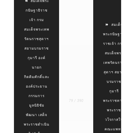
สมเด็จพระ
กนิษฐาธิราช
เจ้า กรม
สมเด็จ
สมเด็จพระเทพ
พระกนิษฐาธิ
รัตนราชสุดาฯ
ราชเจ้า กรม
สยามบรมราช
สมเด็จพระ
กุมารี องค์
เทพรัตนราช
นายก
สุดาฯ สยาม
กิตติมศักดิ์และ
บรมราช
องค์ประธาน
กุมารี
กรรมการ
79 / 390
พระราชทาน
มูลนิธิชัย
พระราช
พัฒนา เสด็จ
วโรกาสให้
พระราชดำเนิน
คณะแพทย์