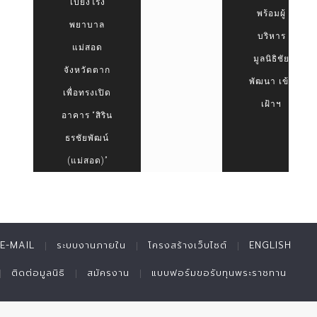
ไปยังโรง
พร้อมผู้
พยาบาล
บริหาร
แม่สอด
มูลนิธิชัย
จังหวัดตาก
พัฒนา เข้า
เพื่อทรงเปิด
เฝ้าฯ
อาคาร “สิริน
ธรชัยพัฒน์
(แม่สอด)”
E-MAIL
ระบบงานภายใน
โครงสร้างเว็บไซต์
ENGLISH
ติดต่อมูลนิธิ
สมัครงาน
แบบฟอร์มขอรับทุนพระราชทาน