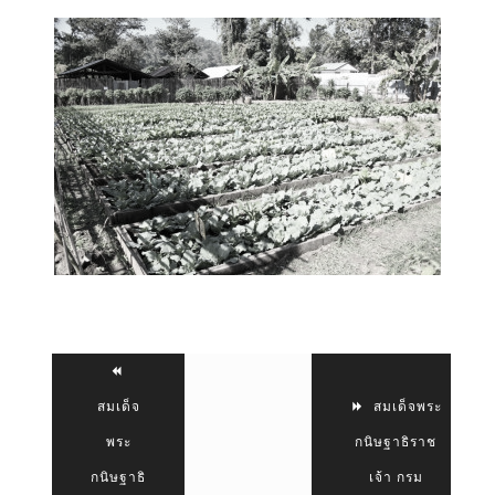
สมเด็จ
สมเด็จพระ
พระ
กนิษฐาธิราช
กนิษฐาธิ
เจ้า กรม