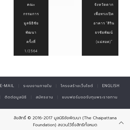
คณะ
จังหวัดตาก
กรรมการ
เพื่อทรงเปิด
มูลนิธิชัย
อาคาร “สิริน
พัฒนา
ธรชัยพัฒน์
ครั้งที่
(แม่สอด)”
1/2564
E-MAIL
ระบบงานภายใน
โครงสร้างเว็บไซต์
ENGLISH
ติดต่อมูลนิธิ
สมัครงาน
แบบฟอร์มขอรับทุนพระราชทาน
ลิขสิทธิ์ © 2016-2017 มูลนิธิชัยพัฒนา (The Chaipattana
Foundation) สงวนไว้ซึ่งสิทธิทั้งหมด