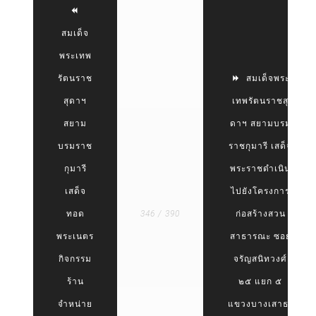
สมเด็จ
พระเทพ
รัตนราช
สมเด็จพระ
สุดาฯ
เทพรัตนราชสุ
สยาม
ดาฯ สยามบรม
บรมราช
ราชกุมารี เสด็จ
กุมารี
พระราชดำเนิน
เสด็จ
ไปยังโครงการ
ทอด
346 / 390
ก่อสร้างสวน
พระเนตร
สาธารณะ ซอย
กิจกรรม
จรัญสนิทวงศ์
ร้าน
๒๕ แยก ๕
จำหน่าย
แขวงบางเสาธง