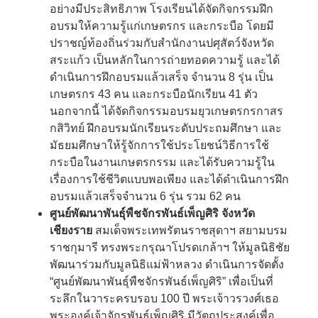
อย่างมีประสิทธิภาพ โรงเรียนได้จัดกิจกรรมฝึก
อบรมให้ความรู้แก่เกษตรกร และกระบือ โดยมี
ปราชญ์ท้องถิ่นร่วมกับสำนักงานปศุสัตว์จังหวัด
สระแก้ว เป็นหลักในการถ่ายทอดความรู้ และได้
ดำเนินการฝึกอบรมแล้วเสร็จ จำนวน 8 รุ่น เป็น
เกษตรกร 43 คน และกระบือนักเรียน 41 ตัว
นอกจากนี้ ได้จัดกิจกรรมอบรมยุวเกษตรกรกาสร
กสิวิทย์ ฝึกอบรมนักเรียนระดับประถมศึกษา และ
มัธยมศึกษาให้รู้จักการใช้ประโยชน์วิธีการใช้
กระบือในงานเกษตรกรรม และได้รับความรู้ใน
เรื่องการใช้ชีวิตแบบพอเพียง และได้ดำเนินการฝึก
อบรมแล้วเสร็จจำนวน 6 รุ่น รวม 62 คน
ศูนย์พัฒนาพันธุ์พืชจักรพันธ์เพ็ญศิริ จังหวัด
เชียงราย
สมเด็จพระเทพรัตนราชสุดาฯ สยามบรม
ราชกุมารี ทรงพระกรุณาโปรดเกล้าฯ ให้มูลนิธิชัย
พัฒนาร่วมกับมูลนิธิแม่ฟ้าหลวง ดำเนินการจัดตั้ง
“ศูนย์พัฒนาพันธุ์พืชจักรพันธ์เพ็ญศิริ” เพื่อเป็นที่
ระลึกในวาระครบรอบ 100 ปี พระเจ้าวรวงศ์เธอ
พระองค์เจ้าจักรพันธ์เพ็ญศิริ มีวัตถุประสงค์เพื่อ