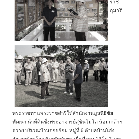
ราช
กุมารี
พระราชทานพระราชดำริให้สำนักงานมูลนิธิชัย
พัฒนา นำที่ดินซึ่งพระอาจารย์สุชินวิมโล น้อมเกล้าฯ
ถวาย บริเวณบ้านดอยก้อม หมู่ที่ 6 ตำบลบ้านโฮ่ง