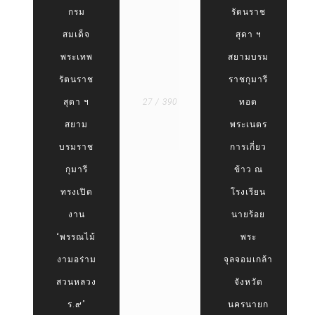
กรม
รัตนราช
สมเด็จ
สุดา ฯ
พระเทพ
สยามบรม
รัตนราช
ราชกุมารี
สุดา ฯ
27 / 390
ทอด
สยาม
พระเนตร
บรมราช
การเกี่ยว
กุมารี
ข้าว ณ
ทรงเปิด
โรงเรียน
งาน
นายร้อย
“พรรณไม้
พระ
งามอร่าม
จุลจอมเกล้า
สวนหลวง
จังหวัด
ร.๙”
นครนายก