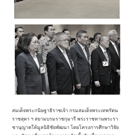
สมเด็จพระกนิษฐาธิราชเจ้า กรมสมเด็จพระเทพรัตน
ราชสุดา ฯ สยามบรมราชกุมารี พระราชทานพระรา
ชานุญาตให้มูลนิธิชัยพัฒนา โดยโครงการศึกษาวิจัย