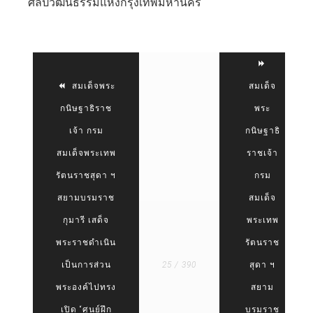
ศิลปวัฒนธรรมแห่งกรุงเทพมหานคร
สมเด็จพระ
สมเด็จ
กนิษฐาธิราช
พระ
เจ้า กรม
กนิษฐาธิ
สมเด็จพระเทพ
ราชเจ้า
รัตนราชสุดา ฯ
กรม
สยามบรมราช
สมเด็จ
กุมารี เสด็จ
พระเทพ
พระราชดำเนิน
รัตนราช
เป็นการส่วน
25 / 390
สุดา ฯ
พระองค์ไปทรง
สยาม
เปิด “ศูนย์ฝึก
บรมราช