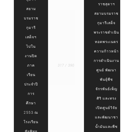
ราชสุดาฯ
สยาม
สยามบรมราช
บรมราช
กุมารีเสด็จ
กุมารี
พระราชดำเนิน
เสด็จฯ
ทอดพระเนตร
ไปใน
ความก้าวหน้า
งานปิด
การดำเนินงาน
ภาค
317 / 390
ศูนย์ พัฒนา
เรียน
พันธุ์พืช
ประจำปี
จักรพันธ์เพ็ญ
การ
ศิริ และทรง
ศึกษา
เปิดศูนย์วิจัย
2553 ณ
และพัฒนาชา
โรงเรียน
น้ำมันและพืช
ชัยพิทย