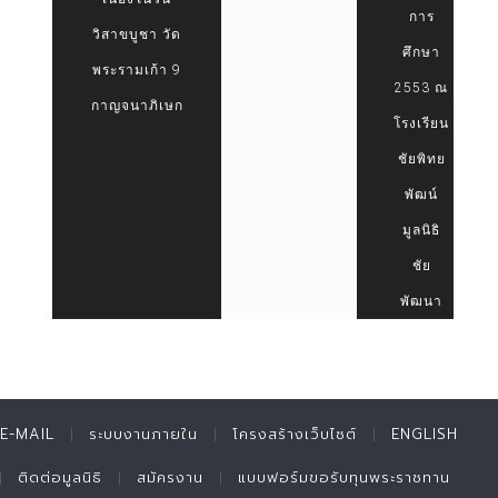
การ
วิสาขบูชา วัด
ศึกษา
พระรามเก้า 9
2553 ณ
กาญจนาภิเษก
โรงเรียน
ชัยพิทย
พัฒน์
มูลนิธิ
ชัย
พัฒนา
E-MAIL
ระบบงานภายใน
โครงสร้างเว็บไซต์
ENGLISH
ติดต่อมูลนิธิ
สมัครงาน
แบบฟอร์มขอรับทุนพระราชทาน