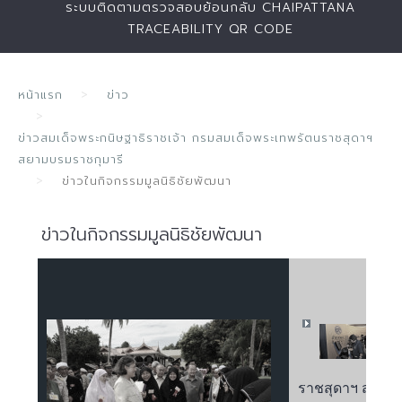
ระบบติดตามตรวจสอบย้อนกลับ CHAIPATTANA
TRACEABILITY QR CODE
หน้าแรก
ข่าว
ข่าวสมเด็จพระกนิษฐาธิราชเจ้า กรมสมเด็จพระเทพรัตนราชสุดาฯ
สยามบรมราชกุมารี
ข่าวในกิจกรรมมูลนิธิชัยพัฒนา
ข่าวในกิจกรรมมูลนิธิชัยพัฒนา
สมเ
ราชสุดาฯ สยาม