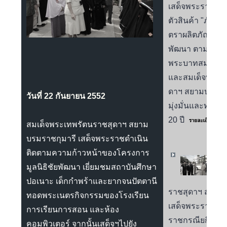
เสด็จพระราชดำเ
ตัวสินค้า
"
ภัทรพั
ตราผลิตภัณฑ์ที่
พัฒนา ตามแนวพ
พระบาทสมเด็จพระ
และสมเด็จพระเ
ดาฯ สยามบรมราช
วันที่ 22 กันยายน 2552
มุ่งมั่นและทรงง
20
ปี
สมเด็จพระเทพรัตนราชสุดาฯ สยาม
บรมราชกุมารี เสด็จพระราชดำเนิน
ติดตามความก้าวหน้าของโครงการ
มูลนิธิชัยพัฒนา เยี่ยมชมสถาบันศึกษา
สมเ
ปอเนาะ เด็กกำพร้าและยากจนปัตตานี
ราชสุดาฯ สยาม
ทอดพระเนตรกิจกรรมของโรงเรียน
เสด็จพระราชดำเน
การเรียนการสอน และห้อง
ราชกรณียกิจ ตร
คอมพิวเตอร์ จากนั้นเสด็จฯไปยัง