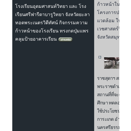
ก้าวหน้าในการด
โรงเรียนอุดมศาสนท์วิทยา และ โรง
โครงการปรับปรุง
เรียนศรีฟารีดาบารูวิทยา จังหวัดยะลา
แวดล้อม ในบริเว
ทอดพระเนตรวิดีทัศน์ กิจกรรมความ
เวชศาสตร์ฟื้นฟู
ก้าวหน้าของโรงเรียน ทรงกดปุ่มแพร
จังหวัดสมุทรปร
คลุมป้ายอาคารเรียน
สมเ
ราช
สุดาฯ สยามบร
พระราชดำเนินไ
สถานที่ที่จะดำเน
ศึกษา ทดลอง การ
ใช้ประโยชน์แบบ
การะเกด อำเภอเชี
นครศรีธรรมราช โ