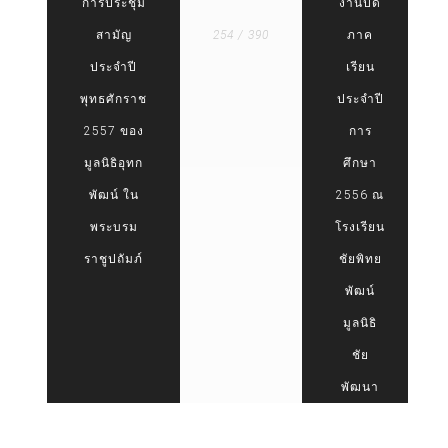
การประชุม
งานปิด
สามัญ
254 / 390
ภาค
ประจำปี
เรียน
พุทธศักราช
ประจำปี
2557 ของ
การ
มูลนิธิอุทก
ศึกษา
พัฒน์ ใน
2556 ณ
พระบรม
โรงเรียน
ราชูปถัมภ์
ชัยพิทย
พัฒน์
มูลนิธิ
ชัย
พัฒนา