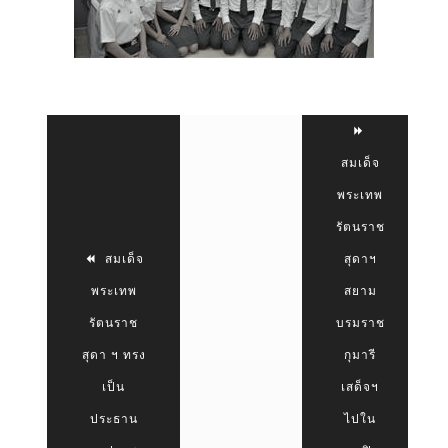
สมเด็จ
พระเทพ
รัตนราช
สมเด็จ
สุดาฯ
พระเทพ
สยาม
รัตนราช
บรมราช
สุดา ฯ ทรง
กุมารี
เป็น
เสด็จฯ
ประธาน
ไปใน