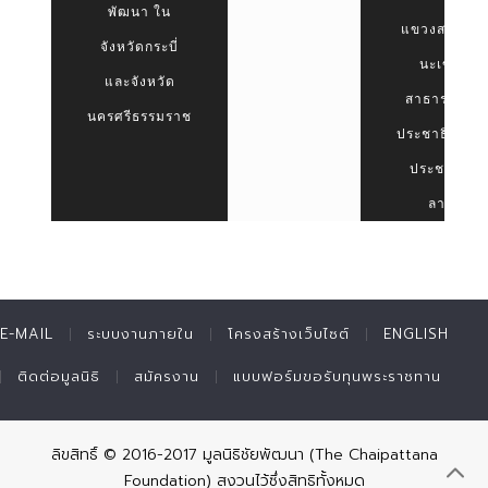
พัฒนา ใน
แขวงสะหวัน
จังหวัดกระบี่
นะเขต
และจังหวัด
สาธารณรัฐ
นครศรีธรรมราช
ประชาธิปไตย
ประชาชน
ลาว
E-MAIL
ระบบงานภายใน
โครงสร้างเว็บไซต์
ENGLISH
ติดต่อมูลนิธิ
สมัครงาน
แบบฟอร์มขอรับทุนพระราชทาน
ลิขสิทธิ์ © 2016-2017 มูลนิธิชัยพัฒนา (The Chaipattana
Foundation) สงวนไว้ซึ่งสิทธิทั้งหมด