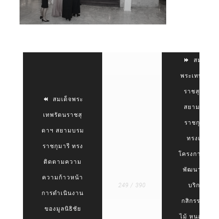
สมเด็จ
พระเทพรัตน
ราชสุดาฯ
สมเด็จพระ
สยามบรม
เทพรัตนราชสุ
ราชกุมารี
ดาฯ สยามบรม
ทรงเปิด
ราชกุมารี ทรง
โครงการศูนย์
ติดตามความ
พัฒนาและ
ความก้าวหน้า
249 / 390
บริการ
การดำเนินงาน
กสิกรรม-ป่า
ของมูลนิธิชัย
ไม้ หนองเต่า