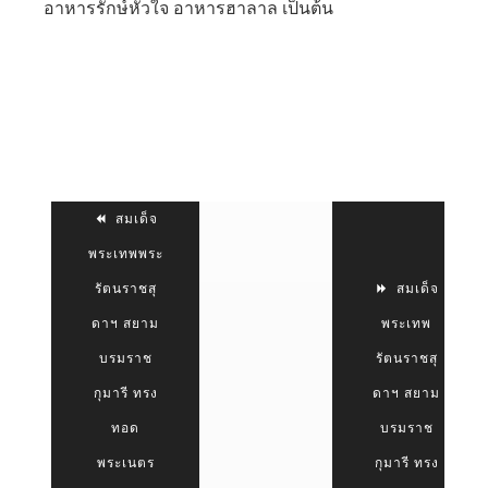
อาหารรักษ์หัวใจ อาหารฮาลาล เป็นต้น
สมเด็จ
พระเทพพระ
รัตนราชสุ
สมเด็จ
ดาฯ สยาม
พระเทพ
บรมราช
รัตนราชสุ
กุมารี ทรง
ดาฯ สยาม
ทอด
บรมราช
พระเนตร
กุมารี ทรง