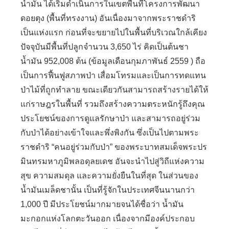
น้ำมัน ได้เริ่มดำเนินการในเขตพื้นที่โครงการพัฒนา
ดอยตุง (พื้นที่ทรงงาน) อันเนื่องมาจากพระราชดำริ
เป็นแห่งแรก ก่อนที่จะขยายไปในพื้นที่บริเวณใกล้เคียง
ปัจจุบันมีพื้นที่ปลูกจำนวน
3,650
ไร่ คิดเป็นต้นชา
น้ำมัน
952,008
ต้น (ข้อมูลเดือนกุมภาพันธ์
2559 )
ถือ
เป็นการฟื้นฟูสภาพป่า เสื่อมโทรมและเป็นการทดแทน
ป่าไม้ที่ถูกทำลาย ขณะเดียวกันสามารถสร้างรายได้ให้
แก่ราษฎรในพื้นที่ รวมถึงสร้างความตระหนักรู้ถึงคุณ
ประโยชน์ของการดูแลรักษาป่า และสามารถอยู่ร่วม
กับป่าได้อย่างเข้าใจและพึ่งพิงกัน ซึ่งเป็นไปตามพระ
ราชดำริ
“
คนอยู่ร่วมกับป่า
”
ของพระบาทสมเด็จพระปร
มินทรมหาภูมิพลอดุลยเดช อันจะนำไปสู่วิถีแห่งความ
สุข ความสมดุล และความยั่งยืนในที่สุด
ในส่วนของ
น้ำมันเมล็ดชานั้น เป็นที่รู้จักในประเทศจีนนานกว่า
1,000
ปี มีประโยชน์มากมายจนได้ชื่อว่า น้ำมัน
มะกอกแห่งโลกตะวันออก เนื่องจากมีองค์ประกอบ