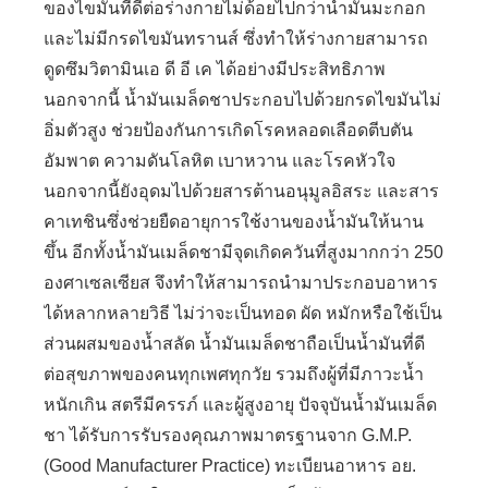
ของไขมันที่ดีต่อร่างกายไม่ด้อยไปกว่าน้ำมันมะกอก
และไม่มีกรดไขมันทรานส์ ซึ่งทำให้ร่างกายสามารถ
ดูดซึมวิตามินเอ ดี อี เค ได้อย่างมีประสิทธิภาพ
นอกจากนี้ น้ำมันเมล็ดชาประกอบไปด้วยกรดไขมันไม่
อิ่มตัวสูง ช่วยป้องกันการเกิดโรคหลอดเลือดตีบตัน
อัมพาต ความดันโลหิต เบาหวาน และโรคหัวใจ
นอกจากนี้ยังอุดมไปด้วยสารต้านอนุมูลอิสระ และสาร
คาเทชินซึ่งช่วยยืดอายุการใช้งานของน้ำมันให้นาน
ขึ้น อีกทั้งน้ำมันเมล็ดชามีจุดเกิดควันที่สูงมากกว่า
250
องศาเซลเซียส จึงทำให้สามารถนำมาประกอบอาหาร
ได้หลากหลายวิธี ไม่ว่าจะเป็นทอด ผัด หมักหรือใช้เป็น
ส่วนผสมของน้ำสลัด น้ำมันเมล็ดชาถือเป็นน้ำมันที่ดี
ต่อสุขภาพของคนทุกเพศทุกวัย รวมถึงผู้ที่มีภาวะน้ำ
หนักเกิน สตรีมีครรภ์ และผู้สูงอายุ ปัจจุบัน
น้ำมันเมล็ด
ชา ได้รับการรับรองคุณภาพมาตรฐานจาก
G.M.P.
(Good Manufacturer Practice)
ทะเบียนอาหาร อย.