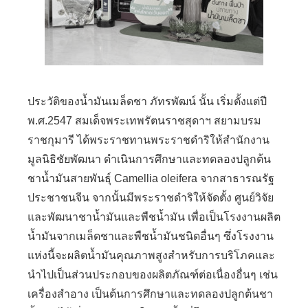
ประวัติของน้ำมันเมล็ดชา ภัทรพัฒน์ นั้น เริ่มตั้งแต่ปี
พ.ศ.
2547
สมเด็จพระเทพรัตนราชสุดาฯ สยามบรม
ราชกุมารี ได้พระราชทานพระราชดำริให้สำนักงาน
มูลนิธิชัยพัฒนา ดำเนินการศึกษาและทดลองปลูกต้น
ชาน้ำมันสายพันธุ์
Camellia oleifera
จากสาธารณรัฐ
ประชาชนจีน จากนั้นมีพระราชดำริให้จัดตั้ง ศูนย์วิจัย
และพัฒนาชาน้ำมันและพืชน้ำมัน เพื่อเป็นโรงงานผลิต
น้ำมันจากเมล็ดชาและพืชน้ำมันชนิดอื่นๆ ซึ่งโรงงาน
แห่งนี้จะผลิตน้ำมันคุณภาพสูงสำหรับการบริโภคและ
นำไปเป็นส่วนประกอบของผลิตภัณฑ์ต่อเนื่องอื่นๆ เช่น
เครื่องสำอาง เป็นต้น
การศึกษาและทดลองปลูกต้นชา