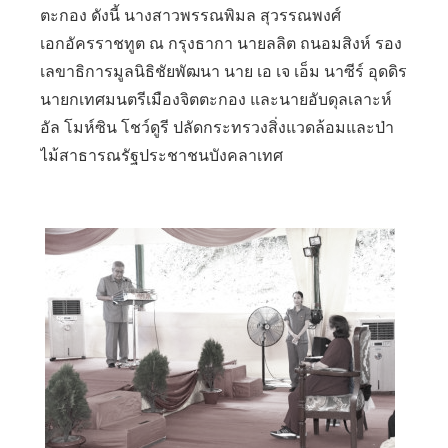
ตะกอง ดังนี้ นางสาวพรรณพิมล สุวรรณพงศ์
เอกอัครราชทูต ณ กรุงธากา นายลลิต ถนอมสิงห์ รอง
เลขาธิการมูลนิธิชัยพัฒนา นาย เอ เจ เอ็ม นาซีร์ อุดดิร
นายกเทศมนตรีเมืองจิตตะกอง และนายอับดุลเลาะห์
อัล โมห์ซิน โชว์ดูรี ปลัดกระทรวงสิ่งแวดล้อมและป่า
ไม้สาธารณรัฐประชาชนบังคลาเทศ