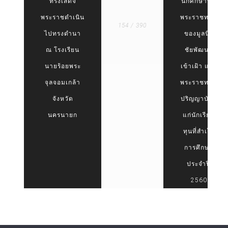
ทรงเสด็จ
นักศึกษาทุน
พระราชดำเนิน
พระราชทาน
154 / 390
ไปทรงดำนา
ของมูลนิธิ
ณ โรงเรียน
ชัยพัฒนา
นายร้อยพระ
เข้าเฝ้า และ
จุลจอมเกล้า
พระราชทาน
จังหวัด
ปริญญาบัตร
นครนายก
แก่นักเรียน
ทุนที่สำเร็จ
การศึกษา
ประจำปี
2560