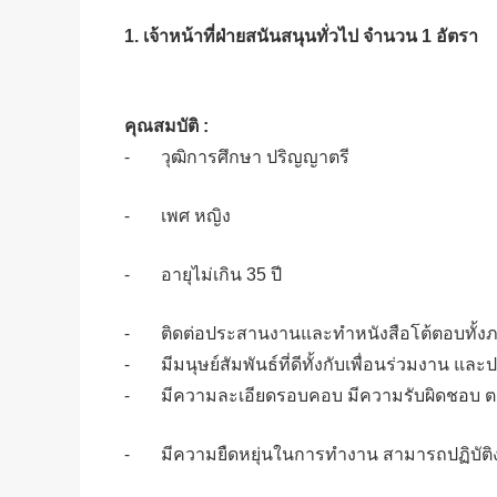
1. เจ้าหน้าที่ฝ่ายสนันสนุนทั่วไป
จำนวน 1 อัตรา
คุณสมบัติ :
⁃ วุฒิการศึกษา ปริญญาตรี
⁃ เพศ หญิง
⁃ อายุไม่เกิน 35 ปี
⁃ ติดต่อประสานงานและทำหนังสือโต้ตอบทั้
⁃ มีมนุษย์สัมพันธ์ที่ดีทั้งกับเพื่อนร่วมงาน 
⁃ มีความละเอียดรอบคอบ มีความรับผิดชอบ ตร
⁃ มีความยืดหยุ่นในการทำงาน สามารถปฏิบัติง