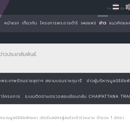
TH
EN
หน้าแรก
เกี่ยวกับ
โครงการพระราชดำริ
เผยแพร่
ข่าว
แนวคิดและ
ข่าวประชาสัมพันธ์
ด็จพระเทพรัตนราชสุดาฯ สยามบรมราชกุมารี
ข่าวผู้บริหารมูลนิธิชั
้าโครงการ
ระบบติดตามตรวจสอบย้อนกลับ CHAIPATTANA TR
ักงานมูลนิธิชัยพัฒนา เปิดรับสมัครผู้สนใจเข้าร่วมงาน จำนวน 1 อัตรา