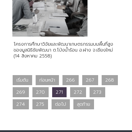
โครงการศึกษาวิจัยและพัฒนาเกษตรกรรมบนพื้นที่สูง
ของมูลนิธิชัยพัฒนา ต.โป่งน้ำร้อน อ.ฝาง จ.เชียงใหม่
(14 สิงหาคม 2558)
เริ่มต้น
ก่อนหน้า
266
267
268
269
270
271
272
273
274
275
ต่อไป
สุดท้าย