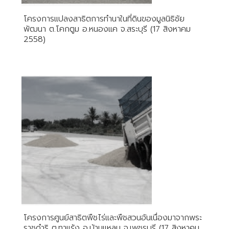
โครงการแปลงสาธิตการทำนาในที่ดินของมูลนิธิชัย
พัฒนา ต.โคกตูม อ.หนองแค จ.สระบุรี (17 สิงหาคม
2558)
โครงการศูนย์สาธิตพืชไร่และพืชสวนอันเนื่องมาจากพระ
ราชดำริ ต.ทาแร้ง อ.บ้านแหลม จ.เพชรบุรี (17 สิงหาคม