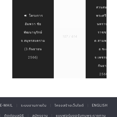
สวนสมเด็จ
โครงการ
พระศรีนคริ
อัมพวา ชัย
นทราบรม
พัฒนานุรักษ์
ราชชนนี
107 / 614
จ.สมุทรสงคราม
ต.สามพระยา
(3 กันยายน
อ.ชะอำ
2566)
จ.เพชรบุรี (1
กันยายน
2566)
E-MAIL
ระบบงานภายใน
โครงสร้างเว็บไซต์
ENGLISH
ติดต่อมูลนิธิ
สมัครงาน
แบบฟอร์มขอรับทุนพระราชทาน