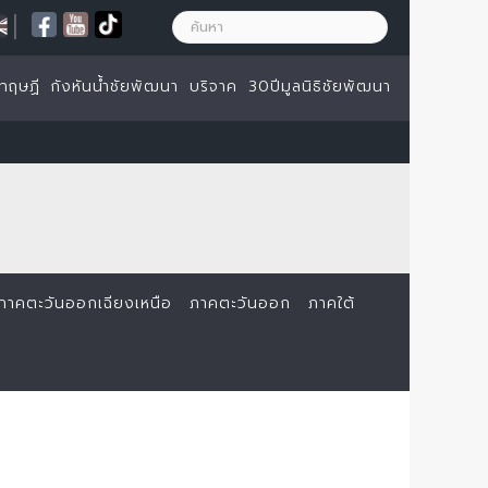
|
ทฤษฏี
กังหันน้ำชัยพัฒนา
บริจาค
30ปีมูลนิธิชัยพัฒนา
ภาคตะวันออกเฉียงเหนือ
ภาคตะวันออก
ภาคใต้