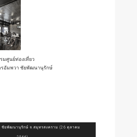
มศูนย์ท่องเที่ยว
รอัมพวา ชัยพัฒนานุรักษ์
ชัยพัฒนานุรักษ์ จ.สมุทรสงคราม (26 ตุลาคม