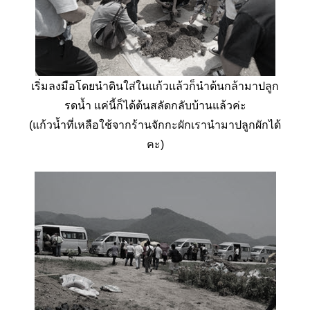
เริ่มลงมือโดยนำดินใส่ในแก้วแล้วก็นำต้นกล้ามาปลูก
รดน้ำ แค่นี้ก็ได้ต้นสลัดกลับบ้านแล้วค่ะ
(แก้วน้ำที่เหลือใช้จากร้านจักกะผักเรานำมาปลูกผักได้
คะ)