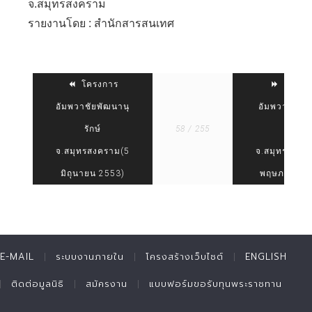
จ.สมุทรสงคราม
รายงานโดย : สำนักสารสนเทศ
โครงการ
โครงก
อัมพวาชัยพัฒนานุ
อัมพวาชัยพั
รักษ์
58 / 255
รักษ์
จ.สมุทรสงคราม(5
จ.สมุทรสงคร
มิถุนายน 2553)
พฤษภาคม 2
E-MAIL
ระบบงานภายใน
โครงสร้างเว็บไซต์
ENGLISH
ติดต่อมูลนิธิ
สมัครงาน
แบบฟอร์มขอรับทุนพระราชทาน