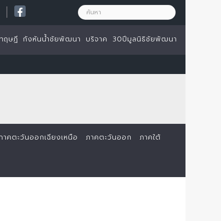
|
ทฤษฏี
กังหันน้ำชัยพัฒนา
บริจาค
30ปีมูลนิธิชัยพัฒนา
ภาคตะวันออกเฉียงเหนือ
ภาคตะวันออก
ภาคใต้