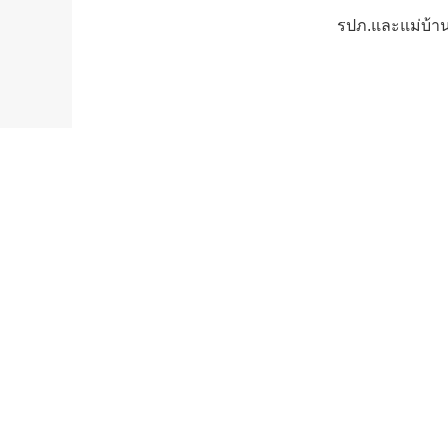
รปภ.และแม่บ้าน 
คณะด
คณะดู
คณะด