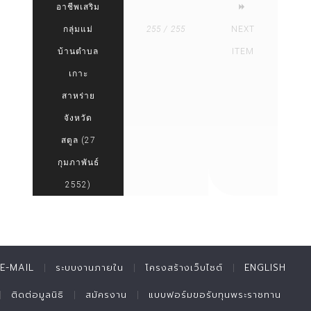
อาชีพเสริม
กลุ่มแม่
255 / 255
NEXT
บ้านตำบล
ITEM
เกาะ
สาหร่าย
จังหวัด
สตูล (27
กุมภาพันธ์
2552)
E-MAIL
ระบบงานภายใน
โครงสร้างเว็บไซต์
ENGLISH
ติดต่อมูลนิธิ
สมัครงาน
แบบฟอร์มขอรับทุนพระราชทาน