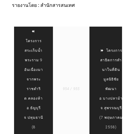
รายงานโดย : สำนักสารสนเทศ
โครงการ
สระเก็บน้ำ
โครงการ
พระราม 9
สาธิตการทำ
อันเนื่องมา
นาในที่ดิน
จากพระ
มูลนิธิชัย
ราชดำริ
954 / 955
พัฒนา
ต.คลองห้า
อ.บางปลาม้า
อ.ธัญบุรี
จ.สุพรรณบุรี
จ.ปทุมธานี
(7 พฤษภาคม
(8
2558)