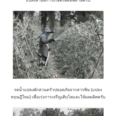
แปลงสาธิตการเกษตรผสมผสานครับ
รดน้ำแปลงผักสวนครัวปลอดภัยจากสารพิษ (แปลง
ทฤษฎีใหม่) เพื่อเร่งการเจรีญเติบโตและให้ผลผลิตครับ