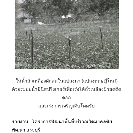
ให้น้ำถั่วเหลืองฝักสดในแปลงนา (แปลงทฤษฎีใหม่)
ด้วยระบบน้ำมินิสปริงเกอร์เพื่อเร่งให้ถั่วเหลืองฝักสดติด
ดอก
เเละเร่งการเจริญเติบโตครับ
รายงาน : โครงการพัฒนาพื้นที่บริเวณวัดมงคลชัย
พัฒนา สระบุรี